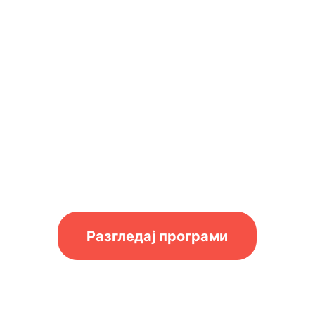
ИСКИ И ГЕРМ
Обликувај ја својата иднин
Разгледај програми