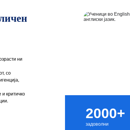
дличен 
озрасти ни 
т, со 
генција, 
 и критичко 
ции.
2000+
задоволни 