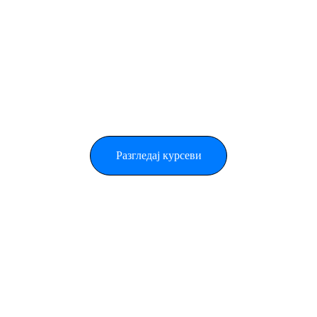
цели
Структурирана програма, менторска 
поддршка и многу разговор – сè со фокус 
на твоите потреби.
Разгледај курсеви
★★★★★