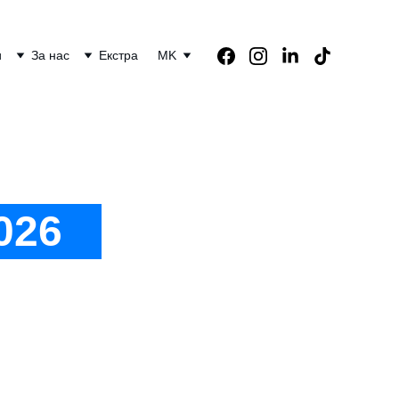
и
За нас
Екстра
MK
026