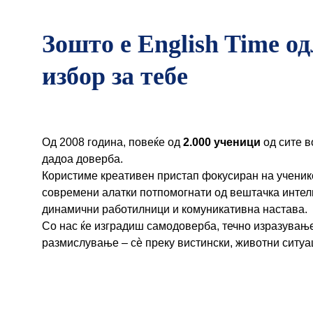
Зошто е English Time о
избор за тебе
Од 2008 година, повеќе од 
2.000 ученици
 од сите в
дадоа доверба.
Користиме креативен пристап фокусиран на ученико
современи алатки потпомогнати од вештачка интели
динамични работилници и комуникативна настава.
Со нас ќе изградиш самодоверба, течно изразување
размислување – сè преку вистински, животни ситуа