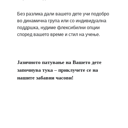
Без разлика дали вашето дете учи подобро 
во динамична група или со индивидуална 
поддршка, нудиме флексибилни опции 
според вашето време и стил на учење.
Јазичното патување на Вашето дете 
започнува тука – приклучете се на 
нашите забавни часови!
ПРИЈАВИ СЕ ЗА ПРОБЕН ЧАС!
Бесплатно! 
Вашето дете ќе се запознае со 
наставникот и ќе учествува во 