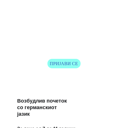
активности по англиски.
Ќе ги процениме неговите јазични 
вештини и веднаш ќе добиете 
повратна информација,
заедно со препораки за понатамошно 
учење.
ПРИЈАВИ СЕ
Возбудлив почеток 
со германскиот 
јазик