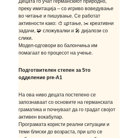
Децата го учат германскиот природно, 
преку имитација – со игриво воведување 
во читање и пишување. Се работат 
активности како: 🎨 цртање, ✂️ креативни 
задачи, 🧩 сложувалки и 🎤 дијалози со 
слики.
Модел-одговори во балончиња им 
помагаат во процесот на учење.
Подготвителен степен за 5то 
одделение pre-A1
На ова ниво децата постепено се 
запознаваат со основите на германската 
граматика и почнуваат да го градат својот 
активен вокабулар.
Програмата користи реални ситуации и 
теми блиски до возраста, при што се 