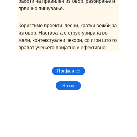
работи на правилен изговор, разбирање и 
првично пишување.
Користиме проекти, песни, кратки вежби за 
изговор. Наставата е структурирана во 
мали, контекстуални чекори, со игри што го 
прават учењето пријатно и ефективно.
Пријави се
Назад
Следи 
нè
Контактирај нè