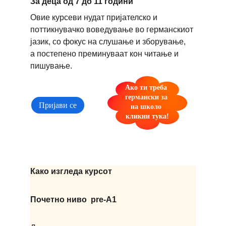
За деца од 7 до 11 години
Овие курсеви нудат пријателско и 
поттикнувачко воведување во германскиот 
јазик, со фокус на слушање и зборување,
а постепено преминуваат кон читање и 
пишување.
Ако ти треба 
германски за 
Пријави се
на школо 
кликни тука!
Како изгледа курсот
Почетно ниво  pre-A1