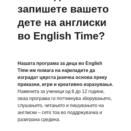
запишете вашето 
дете на англиски 
во English Time?
Нашата програма за деца во English 
Time им помага на најмладите да 
изградат цврста јазична основа преку 
приказни, игри и креативно изразување.
Наменета за ученици од 6 до 12 години, 
оваа програма го поттикнува зборувањето, 
слушањето, читањето и пишувањето на 
англиски – сето тоа во поддржувачка и 
разиграна средина.