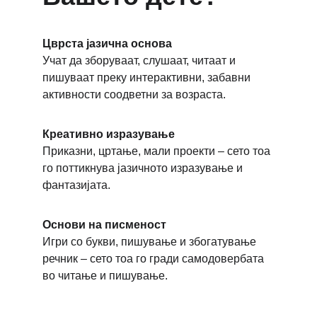
Цврста јазична основа
Учат да зборуваат, слушаат, читаат и 
пишуваат преку интерактивни, забавни 
активности соодветни за возраста.
Креативно изразување
Приказни, цртање, мали проекти – сето тоа 
го поттикнува јазичното изразување и 
фантазијата.
Основи на писменост
Игри со букви, пишување и збогатување 
речник – сето тоа го гради самодовербата 
во читање и пишување.