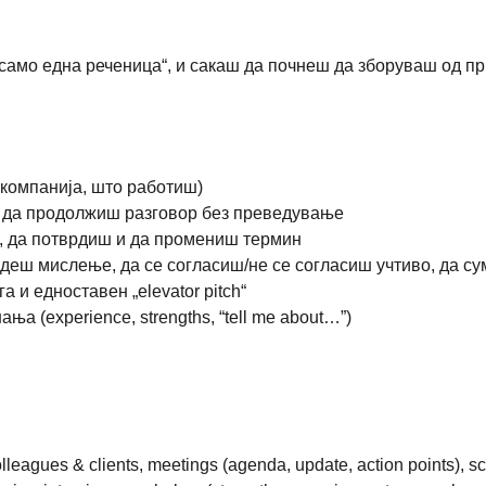
„само една реченица“, и сакаш да почнеш да зборуваш од пр
 компанија, што работиш) 
и да продолжиш разговор без преведување
, да потврдиш и да промениш термин
адеш мислење, да се согласиш/не се согласиш учтиво, да сум
 и едноставен „elevator pitch“
а (experience, strengths, “tell me about…”)
 colleagues & clients, meetings (agenda, update, action points),