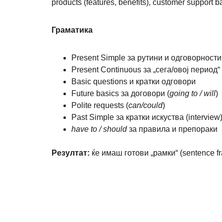
products (features, benefits), customer support 
Граматика 
Present Simple за рутини и одговорности
Present Continuous за „сега/овој период“ 
Basic questions и кратки одговори
Future basics за договори (
going to / will
)
Polite requests (
can/could
)
Past Simple за кратки искуства (interview
have to / should
 за правила и препораки
Резултат:
 ќе имаш готови „рамки“ (sentence 