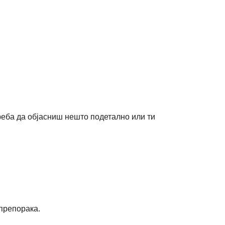
реба да објасниш нешто подетално или ти 
 препорака.