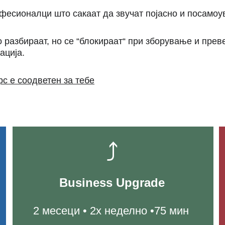
фесионалци што сакаат да звучат појасно и посамоу
 разбираат, но се “блокираат“ при зборување и преве
ација.
рс е соодветен за тебе
⤴
Business Upgrade
2 месеци • 2x неделно •75 мин 