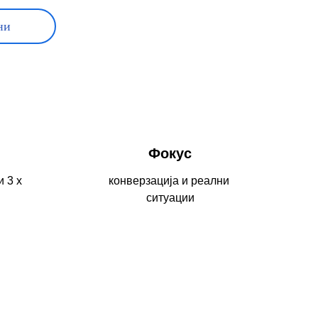
ни
Фокус
 3 x  
конверзација и реални 
ситуации