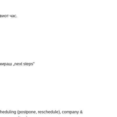
виот час.
ираш „next steps“
 scheduling (postpone, reschedule), company & 