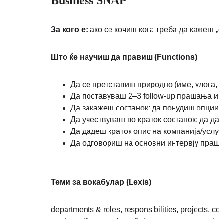
Business SNAP 
За кого е:
 ако се кочиш кога треба да кажеш 
Што ќе научиш да правиш (Functions)
Да се претставиш природно (име, улога,
Да поставуваш 2–3 follow-up прашања 
Да закажеш состанок: да понудиш опции
Да учествуваш во краток состанок: да д
Да дадеш краток опис на компанија/услуга
Да одговориш на основни интервју прашањ
Теми за вокабулар (Lexis)
departments & roles, responsibilities, projects,