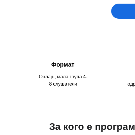
Формат
Онлајн, мала група 4-
8 слушатели
одр
За кого е програ