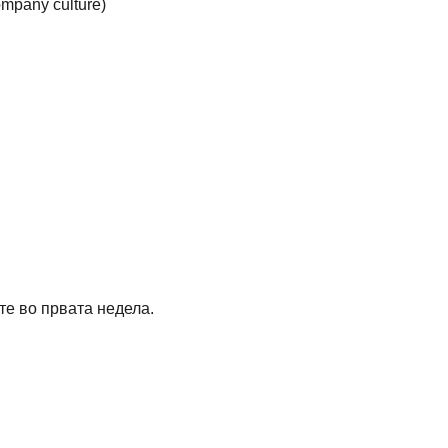
ompany culture)
те во првата недела.