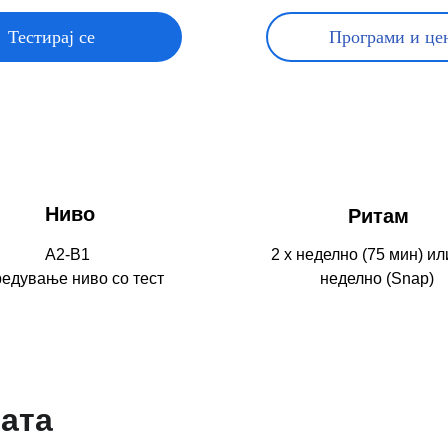
Тестирај се
Програми и це
Ниво
Ритам
А2-B1 
2 x неделно (75 мин) или
едување ниво со тест
неделно (Snap) 
мата