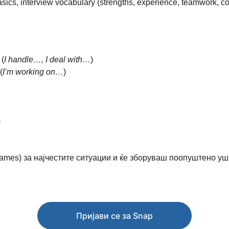
basics, interview vocabulary (strengths, experience, teamwork, c
 (
I handle…, I deal with…
)
(
I’m working on…
)
)
frames) за најчестите ситуации и ќе зборуваш поопуштено уш
Пријави се за Snap